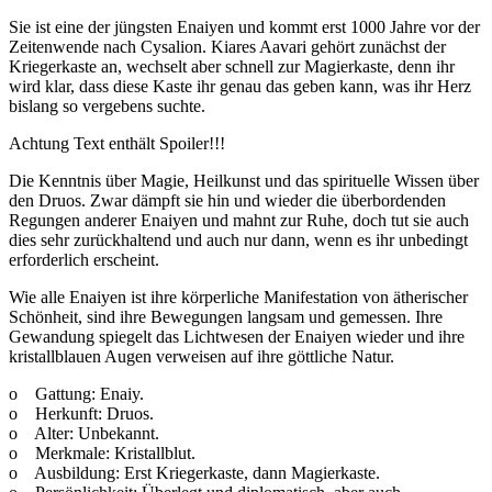
Sie ist eine der jüngsten Enaiyen und kommt erst 1000 Jahre vor der
Zeitenwende nach Cysalion. Kiares Aavari gehört zunächst der
Kriegerkaste an, wechselt aber schnell zur Magierkaste, denn ihr
wird klar, dass diese Kaste ihr genau das geben kann, was ihr Herz
bislang so vergebens suchte.
Achtung Text enthält Spoiler!!!
Die Kenntnis über Magie, Heilkunst und das spirituelle Wissen über
den Druos. Zwar dämpft sie hin und wieder die überbordenden
Regungen anderer Enaiyen und mahnt zur Ruhe, doch tut sie auch
dies sehr zurückhaltend und auch nur dann, wenn es ihr unbedingt
erforderlich erscheint.
Wie alle Enaiyen ist ihre körperliche Manifestation von ätherischer
Schönheit, sind ihre Bewegungen langsam und gemessen. Ihre
Gewandung spiegelt das Lichtwesen der Enaiyen wieder und ihre
kristallblauen Augen verweisen auf ihre göttliche Natur.
o Gattung: Enaiy.
o Herkunft: Druos.
o Alter: Unbekannt.
o Merkmale: Kristallblut.
o Ausbildung: Erst Kriegerkaste, dann Magierkaste.