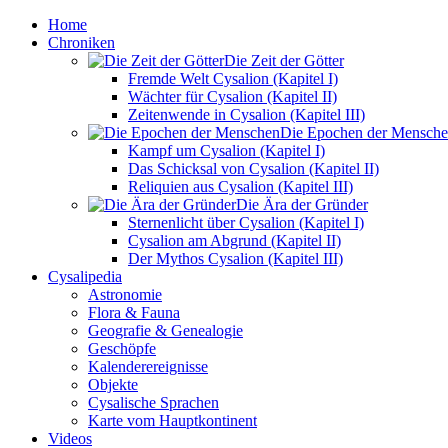
Home
Chroniken
Die Zeit der Götter
Fremde Welt Cysalion (Kapitel I)
Wächter für Cysalion (Kapitel II)
Zeitenwende in Cysalion (Kapitel III)
Die Epochen der Mensch
Kampf um Cysalion (Kapitel I)
Das Schicksal von Cysalion (Kapitel II)
Reliquien aus Cysalion (Kapitel III)
Die Ära der Gründer
Sternenlicht über Cysalion (Kapitel I)
Cysalion am Abgrund (Kapitel II)
Der Mythos Cysalion (Kapitel III)
Cysalipedia
Astronomie
Flora & Fauna
Geografie & Genealogie
Geschöpfe
Kalenderereignisse
Objekte
Cysalische Sprachen
Karte vom Hauptkontinent
Videos