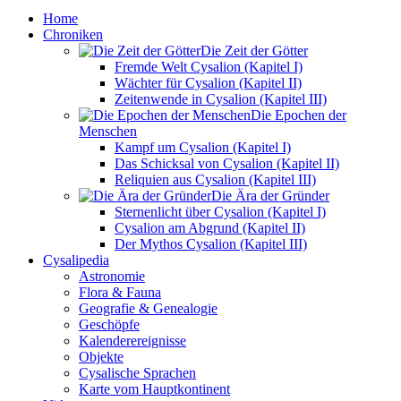
Home
Chroniken
Die Zeit der Götter
Fremde Welt Cysalion (Kapitel I)
Wächter für Cysalion (Kapitel II)
Zeitenwende in Cysalion (Kapitel III)
Die Epochen der
Menschen
Kampf um Cysalion (Kapitel I)
Das Schicksal von Cysalion (Kapitel II)
Reliquien aus Cysalion (Kapitel III)
Die Ära der Gründer
Sternenlicht über Cysalion (Kapitel I)
Cysalion am Abgrund (Kapitel II)
Der Mythos Cysalion (Kapitel III)
Cysalipedia
Astronomie
Flora & Fauna
Geografie & Genealogie
Geschöpfe
Kalenderereignisse
Objekte
Cysalische Sprachen
Karte vom Hauptkontinent