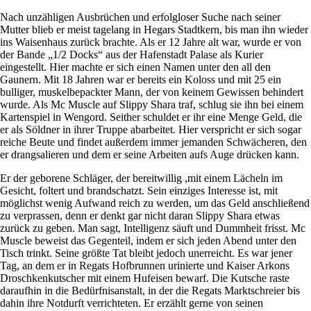
Nach unzähligen Ausbrüchen und erfolgloser Suche nach seiner
Mutter blieb er meist tagelang in Hegars Stadtkern, bis man ihn wieder
ins Waisenhaus zurück brachte. Als er 12 Jahre alt war, wurde er von
der Bande „1/2 Docks“ aus der Hafenstadt Palase als Kurier
eingestellt. Hier machte er sich einen Namen unter den all den
Gaunern. Mit 18 Jahren war er bereits ein Koloss und mit 25 ein
bulliger, muskelbepackter Mann, der von keinem Gewissen behindert
wurde. Als Mc Muscle auf Slippy Shara traf, schlug sie ihn bei einem
Kartenspiel in Wengord. Seither schuldet er ihr eine Menge Geld, die
er als Söldner in ihrer Truppe abarbeitet. Hier verspricht er sich sogar
reiche Beute und findet außerdem immer jemanden Schwächeren, den
er drangsalieren und dem er seine Arbeiten aufs Auge drücken kann.
Er der geborene Schläger, der bereitwillig ,mit einem Lächeln im
Gesicht, foltert und brandschatzt. Sein einziges Interesse ist, mit
möglichst wenig Aufwand reich zu werden, um das Geld anschließend
zu verprassen, denn er denkt gar nicht daran Slippy Shara etwas
zurück zu geben. Man sagt, Intelligenz säuft und Dummheit frisst. Mc
Muscle beweist das Gegenteil, indem er sich jeden Abend unter den
Tisch trinkt. Seine größte Tat bleibt jedoch unerreicht. Es war jener
Tag, an dem er in Regats Hofbrunnen urinierte und Kaiser Arkons
Droschkenkutscher mit einem Hufeisen bewarf. Die Kutsche raste
daraufhin in die Bedürfnisanstalt, in der die Regats Marktschreier bis
dahin ihre Notdurft verrichteten. Er erzählt gerne von seinen