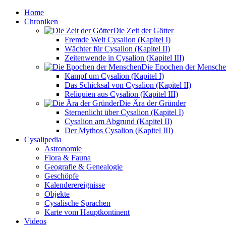
Home
Chroniken
Die Zeit der Götter
Fremde Welt Cysalion (Kapitel I)
Wächter für Cysalion (Kapitel II)
Zeitenwende in Cysalion (Kapitel III)
Die Epochen der Mensch
Kampf um Cysalion (Kapitel I)
Das Schicksal von Cysalion (Kapitel II)
Reliquien aus Cysalion (Kapitel III)
Die Ära der Gründer
Sternenlicht über Cysalion (Kapitel I)
Cysalion am Abgrund (Kapitel II)
Der Mythos Cysalion (Kapitel III)
Cysalipedia
Astronomie
Flora & Fauna
Geografie & Genealogie
Geschöpfe
Kalenderereignisse
Objekte
Cysalische Sprachen
Karte vom Hauptkontinent
Videos