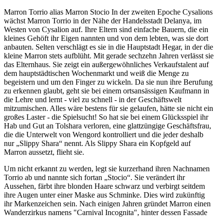
Marron Torrio alias Marron Stocio In der zweiten Epoche Cysalions
wächst Marron Torrio in der Nähe der Handelsstadt Delanya, im
Westen von Cysalion auf. Ihre Eltern sind einfache Bauern, die ein
kleines Gehöft ihr Eigen nannten und von dem lebten, was sie dort
anbauten. Selten verschlägt es sie in die Hauptstadt Hegar, in der die
kleine Marron stets aufblüht. Mit gerade sechzehn Jahren verlässt sie
das Elternhaus. Sie zeigt ein außergewöhnliches Verkaufstalent auf
dem hauptstädtischen Wochenmarkt und weiß die Menge zu
begeistern und um den Finger zu wickeln. Da sie nun ihre Berufung
zu erkennen glaubt, geht sie bei einem ortsansässigen Kaufmann in
die Lehre und lernt - viel zu schnell - in der Geschäftswelt
mitzumischen. Alles wäre bestens für sie gelaufen, hätte sie nicht ein
großes Laster - die Spielsucht! So hat sie bei einem Glücksspiel ihr
Hab und Gut an Tolshara verloren, eine glattzüngige Geschäftsfrau,
die die Unterwelt von Wengord kontrolliert und die jeder deshalb
nur „Slippy Shara“ nennt. Als Slippy Shara ein Kopfgeld auf
Marron aussetzt, flieht sie.
Um nicht erkannt zu werden, legt sie kurzerhand ihren Nachnamen
Torrio ab und nannte sich fortan „Stocio“. Sie verändert ihr
Aussehen, färbt ihre blonden Haare schwarz und verbirgt seitdem
ihre Augen unter einer Maske aus Schminke. Dies wird zukünftig
ihr Markenzeichen sein. Nach einigen Jahren gründet Marron einen
Wanderzirkus namens "Carnival Incognita", hinter dessen Fassade