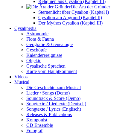
Reliquien aus Cysalion (Kapitel III)
Die Ära der Gründer
Sternenlicht über Cysalion (Kapitel I)
Cysalion am Abgrund (Kapitel II)
Der Mythos Cysalion (Kapitel III)
Cysalipedia
Astronomie
Flora & Fauna
Geografie & Genealogie
Geschöpfe
Kalenderereignisse
Objekte
Cysalische Sprachen
Karte vom Hauptkontinent
Videos
Musical
Die Geschichte zum Musical
Lieder / Songs (Demo)
Soundtrack & Score (Demo)
Songtexte / Liedtexte (Deutsch)
Songtexte / Lyrics (Englisch)
Releases & Publications
Komponist
CD Ensemble
Fotograf