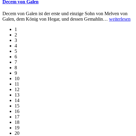
Decem von Galen
Decem von Galen ist der erste und einzige Sohn von Melven von
Galen, dem König von Hegar, und dessen Gemahlin
…
weiterlesen
1
2
3
4
5
6
7
8
9
10
11
12
13
14
15
16
17
18
19
20