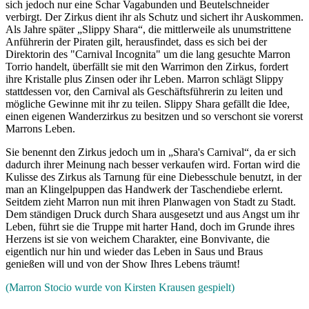
sich jedoch nur eine Schar Vagabunden und Beutelschneider
verbirgt. Der Zirkus dient ihr als Schutz und sichert ihr Auskommen.
Als Jahre später „Slippy Shara“, die mittlerweile als unumstrittene
Anführerin der Piraten gilt, herausfindet, dass es sich bei der
Direktorin des "Carnival Incognita" um die lang gesuchte Marron
Torrio handelt, überfällt sie mit den Warrimon den Zirkus, fordert
ihre Kristalle plus Zinsen oder ihr Leben. Marron schlägt Slippy
stattdessen vor, den Carnival als Geschäftsführerin zu leiten und
mögliche Gewinne mit ihr zu teilen. Slippy Shara gefällt die Idee,
einen eigenen Wanderzirkus zu besitzen und so verschont sie vorerst
Marrons Leben.
Sie benennt den Zirkus jedoch um in „Shara's Carnival“, da er sich
dadurch ihrer Meinung nach besser verkaufen wird. Fortan wird die
Kulisse des Zirkus als Tarnung für eine Diebesschule benutzt, in der
man an Klingelpuppen das Handwerk der Taschendiebe erlernt.
Seitdem zieht Marron nun mit ihren Planwagen von Stadt zu Stadt.
Dem ständigen Druck durch Shara ausgesetzt und aus Angst um ihr
Leben, führt sie die Truppe mit harter Hand, doch im Grunde ihres
Herzens ist sie von weichem Charakter, eine Bonvivante, die
eigentlich nur hin und wieder das Leben in Saus und Braus
genießen will und von der Show Ihres Lebens träumt!
(Marron Stocio wurde von Kirsten Krausen gespielt)