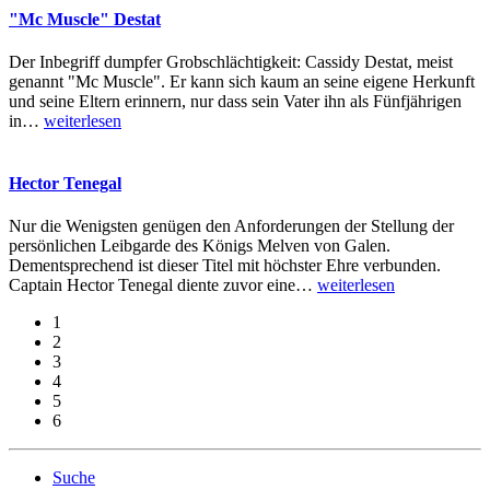
"Mc Muscle" Destat
Der Inbegriff dumpfer Grobschlächtigkeit: Cassidy Destat, meist
genannt "Mc Muscle". Er kann sich kaum an seine eigene Herkunft
und seine Eltern erinnern, nur dass sein Vater ihn als Fünfjährigen
in
…
weiterlesen
Hector Tenegal
Nur die Wenigsten genügen den Anforderungen der Stellung der
persönlichen Leibgarde des Königs Melven von Galen.
Dementsprechend ist dieser Titel mit höchster Ehre verbunden.
Captain Hector Tenegal diente zuvor eine
…
weiterlesen
1
2
3
4
5
6
Suche