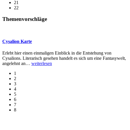
21
22
Themenvorschläge
Cysalion Karte
Erlebt hier einen einmaligen Einblick in die Entstehung von
Cysalions. Literarisch gesehen handelt es sich um eine Fantasywelt,
angelehnt an
…
weiterlesen
1
2
3
4
5
6
7
8