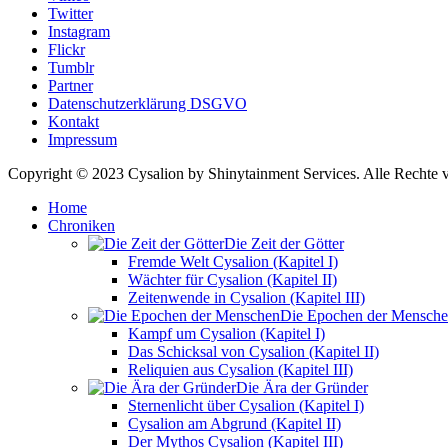
Twitter
Instagram
Flickr
Tumblr
Partner
Datenschutzerklärung DSGVO
Kontakt
Impressum
Copyright © 2023 Cysalion by Shinytainment Services. Alle Rechte v
Home
Chroniken
Die Zeit der Götter
Fremde Welt Cysalion (Kapitel I)
Wächter für Cysalion (Kapitel II)
Zeitenwende in Cysalion (Kapitel III)
Die Epochen der Mensch
Kampf um Cysalion (Kapitel I)
Das Schicksal von Cysalion (Kapitel II)
Reliquien aus Cysalion (Kapitel III)
Die Ära der Gründer
Sternenlicht über Cysalion (Kapitel I)
Cysalion am Abgrund (Kapitel II)
Der Mythos Cysalion (Kapitel III)