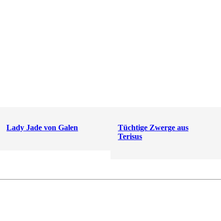
Lady Jade von Galen
Tüchtige Zwerge aus
Terisus