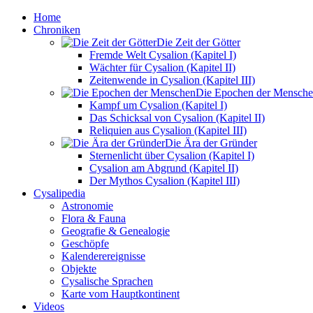
Home
Chroniken
Die Zeit der Götter
Fremde Welt Cysalion (Kapitel I)
Wächter für Cysalion (Kapitel II)
Zeitenwende in Cysalion (Kapitel III)
Die Epochen der Mensch
Kampf um Cysalion (Kapitel I)
Das Schicksal von Cysalion (Kapitel II)
Reliquien aus Cysalion (Kapitel III)
Die Ära der Gründer
Sternenlicht über Cysalion (Kapitel I)
Cysalion am Abgrund (Kapitel II)
Der Mythos Cysalion (Kapitel III)
Cysalipedia
Astronomie
Flora & Fauna
Geografie & Genealogie
Geschöpfe
Kalenderereignisse
Objekte
Cysalische Sprachen
Karte vom Hauptkontinent
Videos