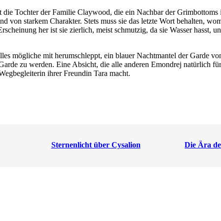
 die Tochter der Familie Claywood, die ein Nachbar der Grimbottoms is
nd von starkem Charakter. Stets muss sie das letzte Wort behalten, wo
rscheinung her ist sie zierlich, meist schmutzig, da sie Wasser hasst,
lles mögliche mit herumschleppt, ein blauer Nachtmantel der Garde von 
arde zu werden. Eine Absicht, die alle anderen Emondrej natürlich für 
 Wegbegleiterin ihrer Freundin Tara macht.
Sternenlicht über Cysalion
Die Ära d