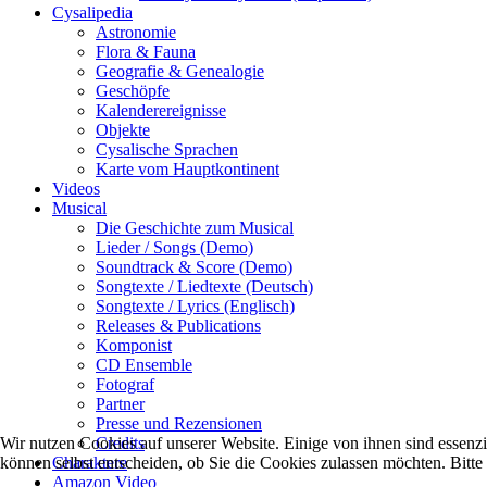
Cysalipedia
Astronomie
Flora & Fauna
Geografie & Genealogie
Geschöpfe
Kalenderereignisse
Objekte
Cysalische Sprachen
Karte vom Hauptkontinent
Videos
Musical
Die Geschichte zum Musical
Lieder / Songs (Demo)
Soundtrack & Score (Demo)
Songtexte / Liedtexte (Deutsch)
Songtexte / Lyrics (Englisch)
Releases & Publications
Komponist
CD Ensemble
Fotograf
Partner
Presse und Rezensionen
Credits
Wir nutzen Cookies auf unserer Website. Einige von ihnen sind essenzi
Charaktere
können selbst entscheiden, ob Sie die Cookies zulassen möchten. Bitte
Amazon Video