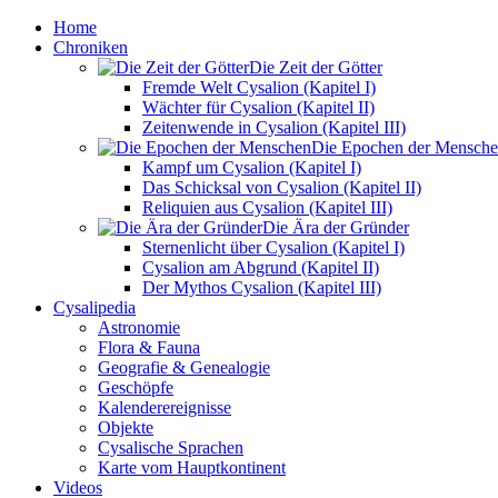
Home
Chroniken
Die Zeit der Götter
Fremde Welt Cysalion (Kapitel I)
Wächter für Cysalion (Kapitel II)
Zeitenwende in Cysalion (Kapitel III)
Die Epochen der Mensch
Kampf um Cysalion (Kapitel I)
Das Schicksal von Cysalion (Kapitel II)
Reliquien aus Cysalion (Kapitel III)
Die Ära der Gründer
Sternenlicht über Cysalion (Kapitel I)
Cysalion am Abgrund (Kapitel II)
Der Mythos Cysalion (Kapitel III)
Cysalipedia
Astronomie
Flora & Fauna
Geografie & Genealogie
Geschöpfe
Kalenderereignisse
Objekte
Cysalische Sprachen
Karte vom Hauptkontinent
Videos