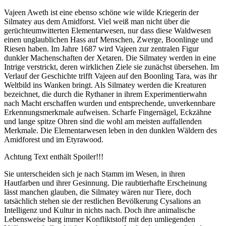
Vajeen Aweth ist eine ebenso schöne wie wilde Kriegerin der
Silmatey aus dem Amidforst. Viel weiß man nicht über die
gerüchteumwitterten Elementarwesen, nur dass diese Waldwesen
einen unglaublichen Hass auf Menschen, Zwerge, Boonlinge und
Riesen haben. Im Jahre 1687 wird Vajeen zur zentralen Figur
dunkler Machenschaften der Xetaren. Die Silmatey werden in eine
Intrige verstrickt, deren wirklichen Ziele sie zunächst übersehen. Im
Verlauf der Geschichte trifft Vajeen auf den Boonling Tara, was ihr
Weltbild ins Wanken bringt. Als Silmatey werden die Kreaturen
bezeichnet, die durch die Rythaner in ihrem Experimentierwahn
nach Macht erschaffen wurden und entsprechende, unverkennbare
Erkennungsmerkmale aufweisen. Scharfe Fingernägel, Eckzähne
und lange spitze Ohren sind die wohl am meisten auffallenden
Merkmale. Die Elementarwesen leben in den dunklen Wäldern des
Amidforest und im Etyrawood.
Achtung Text enthält Spoiler!!!
Sie unterscheiden sich je nach Stamm im Wesen, in ihren
Hautfarben und ihrer Gesinnung. Die raubtierhafte Erscheinung
lässt manchen glauben, die Silmatey wären nur Tiere, doch
tatsächlich stehen sie der restlichen Bevölkerung Cysalions an
Intelligenz und Kultur in nichts nach. Doch ihre animalische
Lebensweise barg immer Konfliktstoff mit den umliegenden