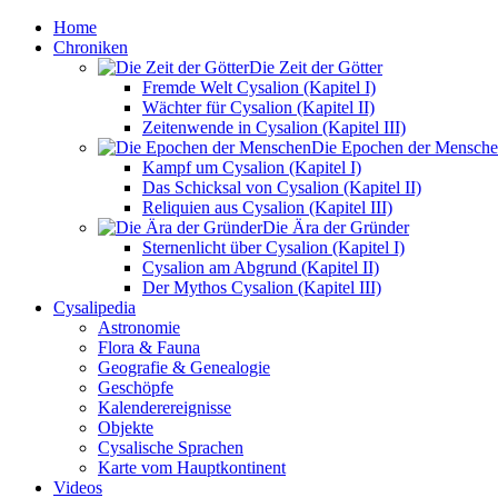
Home
Chroniken
Die Zeit der Götter
Fremde Welt Cysalion (Kapitel I)
Wächter für Cysalion (Kapitel II)
Zeitenwende in Cysalion (Kapitel III)
Die Epochen der Mensch
Kampf um Cysalion (Kapitel I)
Das Schicksal von Cysalion (Kapitel II)
Reliquien aus Cysalion (Kapitel III)
Die Ära der Gründer
Sternenlicht über Cysalion (Kapitel I)
Cysalion am Abgrund (Kapitel II)
Der Mythos Cysalion (Kapitel III)
Cysalipedia
Astronomie
Flora & Fauna
Geografie & Genealogie
Geschöpfe
Kalenderereignisse
Objekte
Cysalische Sprachen
Karte vom Hauptkontinent
Videos