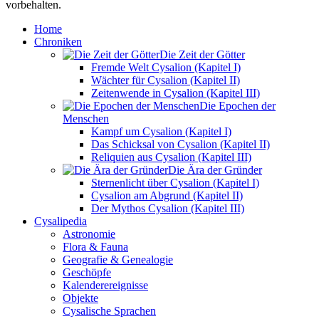
vorbehalten.
Home
Chroniken
Die Zeit der Götter
Fremde Welt Cysalion (Kapitel I)
Wächter für Cysalion (Kapitel II)
Zeitenwende in Cysalion (Kapitel III)
Die Epochen der
Menschen
Kampf um Cysalion (Kapitel I)
Das Schicksal von Cysalion (Kapitel II)
Reliquien aus Cysalion (Kapitel III)
Die Ära der Gründer
Sternenlicht über Cysalion (Kapitel I)
Cysalion am Abgrund (Kapitel II)
Der Mythos Cysalion (Kapitel III)
Cysalipedia
Astronomie
Flora & Fauna
Geografie & Genealogie
Geschöpfe
Kalenderereignisse
Objekte
Cysalische Sprachen