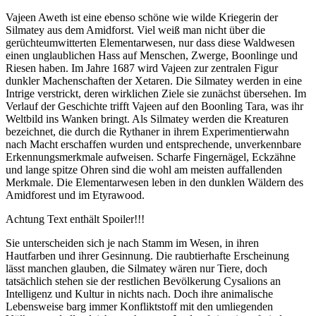
Vajeen Aweth ist eine ebenso schöne wie wilde Kriegerin der
Silmatey aus dem Amidforst. Viel weiß man nicht über die
gerüchteumwitterten Elementarwesen, nur dass diese Waldwesen
einen unglaublichen Hass auf Menschen, Zwerge, Boonlinge und
Riesen haben. Im Jahre 1687 wird Vajeen zur zentralen Figur
dunkler Machenschaften der Xetaren. Die Silmatey werden in eine
Intrige verstrickt, deren wirklichen Ziele sie zunächst übersehen. Im
Verlauf der Geschichte trifft Vajeen auf den Boonling Tara, was ihr
Weltbild ins Wanken bringt. Als Silmatey werden die Kreaturen
bezeichnet, die durch die Rythaner in ihrem Experimentierwahn
nach Macht erschaffen wurden und entsprechende, unverkennbare
Erkennungsmerkmale aufweisen. Scharfe Fingernägel, Eckzähne
und lange spitze Ohren sind die wohl am meisten auffallenden
Merkmale. Die Elementarwesen leben in den dunklen Wäldern des
Amidforest und im Etyrawood.
Achtung Text enthält Spoiler!!!
Sie unterscheiden sich je nach Stamm im Wesen, in ihren
Hautfarben und ihrer Gesinnung. Die raubtierhafte Erscheinung
lässt manchen glauben, die Silmatey wären nur Tiere, doch
tatsächlich stehen sie der restlichen Bevölkerung Cysalions an
Intelligenz und Kultur in nichts nach. Doch ihre animalische
Lebensweise barg immer Konfliktstoff mit den umliegenden