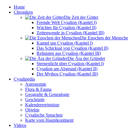
Home
Chroniken
Die Zeit der Götter
Fremde Welt Cysalion (Kapitel I)
Wächter für Cysalion (Kapitel II)
Zeitenwende in Cysalion (Kapitel III)
Die Epochen der Mensch
Kampf um Cysalion (Kapitel I)
Das Schicksal von Cysalion (Kapitel II)
Reliquien aus Cysalion (Kapitel III)
Die Ära der Gründer
Sternenlicht über Cysalion (Kapitel I)
Cysalion am Abgrund (Kapitel II)
Der Mythos Cysalion (Kapitel III)
Cysalipedia
Astronomie
Flora & Fauna
Geografie & Genealogie
Geschöpfe
Kalenderereignisse
Objekte
Cysalische Sprachen
Karte vom Hauptkontinent
Videos