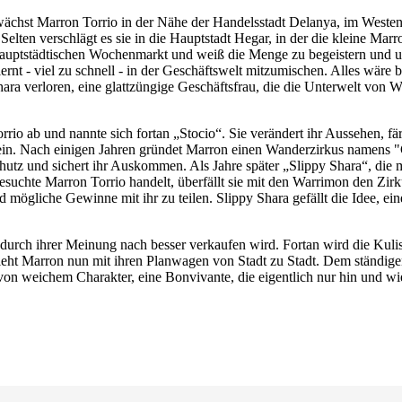
ächst Marron Torrio in der Nähe der Handelsstadt Delanya, im Westen v
lten verschlägt es sie in die Hauptstadt Hegar, in der die kleine Marro
 hauptstädtischen Wochenmarkt und weiß die Menge zu begeistern und 
nt - viel zu schnell - in der Geschäftswelt mitzumischen. Alles wäre bes
ara verloren, eine glattzüngige Geschäftsfrau, die die Unterwelt von W
io ab und nannte sich fortan „Stocio“. Sie verändert ihr Aussehen, fä
in. Nach einigen Jahren gründet Marron einen Wanderzirkus namens "Ca
utz und sichert ihr Auskommen. Als Jahre später „Slippy Shara“, die mit
esuchte Marron Torrio handelt, überfällt sie mit den Warrimon den Zirku
nd mögliche Gewinne mit ihr zu teilen. Slippy Shara gefällt die Idee, e
adurch ihrer Meinung nach besser verkaufen wird. Fortan wird die Kulis
eht Marron nun mit ihren Planwagen von Stadt zu Stadt. Dem ständige
e von weichem Charakter, eine Bonvivante, die eigentlich nur hin und 