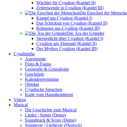
Wächter für Cysalion (Kapitel II)
Zeitenwende in Cysalion (Kapitel III)
Die Epochen der Mensch
Kampf um Cysalion (Kapitel I)
Das Schicksal von Cysalion (Kapitel II)
Reliquien aus Cysalion (Kapitel III)
Die Ära der Gründer
Sternenlicht über Cysalion (Kapitel I)
Cysalion am Abgrund (Kapitel II)
Der Mythos Cysalion (Kapitel III)
Cysalipedia
Astronomie
Flora & Fauna
Geografie & Genealogie
Geschöpfe
Kalenderereignisse
Objekte
Cysalische Sprachen
Karte vom Hauptkontinent
Videos
Musical
Die Geschichte zum Musical
Lieder / Songs (Demo)
Soundtrack & Score (Demo)
Songtexte / Liedtexte (Deutsch)