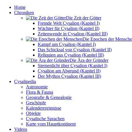
Home
Chroniken
Die Zeit der Götter
Fremde Welt Cysalion (Kapitel I)
Wächter für Cysalion (Kapitel II)
Zeitenwende in Cysalion (Kapitel III)
Die Epochen der Mensch
Kampf um Cysalion (Kapitel I)
Das Schicksal von Cysalion (Kapitel II)
Reliquien aus Cysalion (Kapitel III)
Die Ära der Gründer
Sternenlicht über Cysalion (Kapitel I)
Cysalion am Abgrund (Kapitel II)
Der Mythos Cysalion (Kapitel III)
Cysalipedia
Astronomie
Flora & Fauna
Geografie & Genealogie
Geschöpfe
Kalenderereignisse
Objekte
Cysalische Sprachen
Karte vom Hauptkontinent
Videos