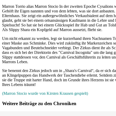
Marron Torrio alias Marron Stocio In der zweiten Epoche Cysalions w
Gehöft ihr Eigen nannten und von dem lebten, was sie dort anbauten. Se
Elternhaus. Sie zeigt ein außergewöhnliches Verkaufstalent auf dem
glaubt, geht sie bei einem ortsansässigen Kaufmann in die Lehre und ler
Spielsucht! So hat sie bei einem Glücksspiel ihr Hab und Gut an Tolsh
Als Slippy Shara ein Kopfgeld auf Marron aussetzt, flieht sie.
Um nicht erkannt zu werden, legt sie kurzerhand ihren Nachnamen Torr
einer Maske aus Schminke. Dies wird zukünftig ihr Markenzeichen se
Vagabunden und Beutelschneider verbirgt. Der Zirkus dient ihr als Sch
dass es sich bei der Direktorin des "Carnival Incognita" um die lang g
Slippy stattdessen vor, den Carnival als Geschäftsführerin zu leiten u
Marrons Leben.
Sie benennt den Zirkus jedoch um in „Shara's Carnival“, da er sich d
an Klingelpuppen das Handwerk der Taschendiebe erlernt. Seitdem zi
sie die Truppe mit harter Hand, doch im Grunde ihres Herzens ist si
Ihres Lebens träumt!
(Marron Stocio wurde von Kirsten Krausen gespielt)
Weitere Beiträge zu den Chroniken