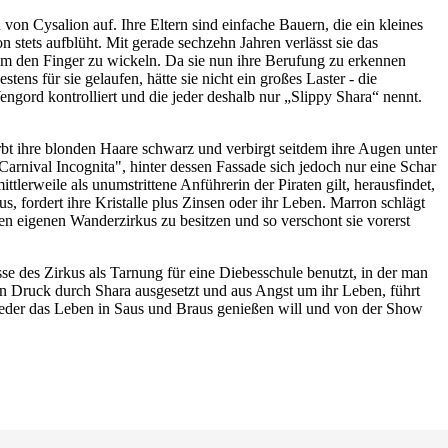
on Cysalion auf. Ihre Eltern sind einfache Bauern, die ein kleines
n stets aufblüht. Mit gerade sechzehn Jahren verlässt sie das
um den Finger zu wickeln. Da sie nun ihre Berufung zu erkennen
tens für sie gelaufen, hätte sie nicht ein großes Laster - die
engord kontrolliert und die jeder deshalb nur „Slippy Shara“ nennt.
rbt ihre blonden Haare schwarz und verbirgt seitdem ihre Augen unter
rnival Incognita", hinter dessen Fassade sich jedoch nur eine Schar
tlerweile als unumstrittene Anführerin der Piraten gilt, herausfindet,
s, fordert ihre Kristalle plus Zinsen oder ihr Leben. Marron schlägt
inen eigenen Wanderzirkus zu besitzen und so verschont sie vorerst
se des Zirkus als Tarnung für eine Diebesschule benutzt, in der man
n Druck durch Shara ausgesetzt und aus Angst um ihr Leben, führt
wieder das Leben in Saus und Braus genießen will und von der Show