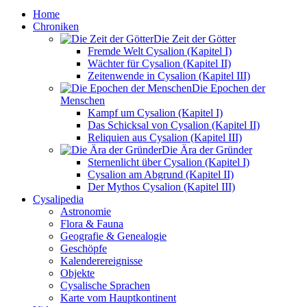
Home
Chroniken
Die Zeit der Götter
Fremde Welt Cysalion (Kapitel I)
Wächter für Cysalion (Kapitel II)
Zeitenwende in Cysalion (Kapitel III)
Die Epochen der
Menschen
Kampf um Cysalion (Kapitel I)
Das Schicksal von Cysalion (Kapitel II)
Reliquien aus Cysalion (Kapitel III)
Die Ära der Gründer
Sternenlicht über Cysalion (Kapitel I)
Cysalion am Abgrund (Kapitel II)
Der Mythos Cysalion (Kapitel III)
Cysalipedia
Astronomie
Flora & Fauna
Geografie & Genealogie
Geschöpfe
Kalenderereignisse
Objekte
Cysalische Sprachen
Karte vom Hauptkontinent