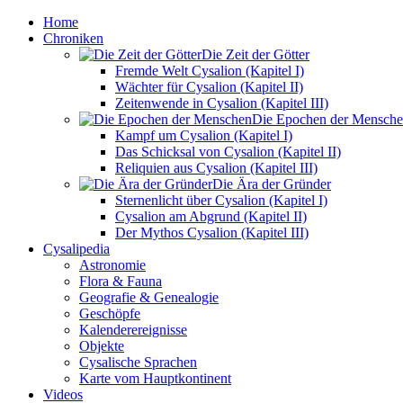
Home
Chroniken
Die Zeit der Götter
Fremde Welt Cysalion (Kapitel I)
Wächter für Cysalion (Kapitel II)
Zeitenwende in Cysalion (Kapitel III)
Die Epochen der Mensch
Kampf um Cysalion (Kapitel I)
Das Schicksal von Cysalion (Kapitel II)
Reliquien aus Cysalion (Kapitel III)
Die Ära der Gründer
Sternenlicht über Cysalion (Kapitel I)
Cysalion am Abgrund (Kapitel II)
Der Mythos Cysalion (Kapitel III)
Cysalipedia
Astronomie
Flora & Fauna
Geografie & Genealogie
Geschöpfe
Kalenderereignisse
Objekte
Cysalische Sprachen
Karte vom Hauptkontinent
Videos