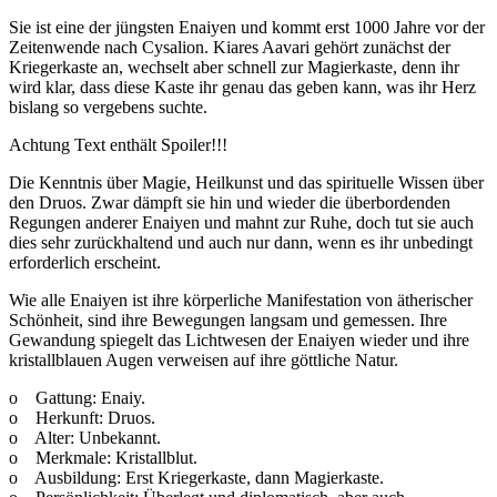
Sie ist eine der jüngsten Enaiyen und kommt erst 1000 Jahre vor der
Zeitenwende nach Cysalion. Kiares Aavari gehört zunächst der
Kriegerkaste an, wechselt aber schnell zur Magierkaste, denn ihr
wird klar, dass diese Kaste ihr genau das geben kann, was ihr Herz
bislang so vergebens suchte.
Achtung Text enthält Spoiler!!!
Die Kenntnis über Magie, Heilkunst und das spirituelle Wissen über
den Druos. Zwar dämpft sie hin und wieder die überbordenden
Regungen anderer Enaiyen und mahnt zur Ruhe, doch tut sie auch
dies sehr zurückhaltend und auch nur dann, wenn es ihr unbedingt
erforderlich erscheint.
Wie alle Enaiyen ist ihre körperliche Manifestation von ätherischer
Schönheit, sind ihre Bewegungen langsam und gemessen. Ihre
Gewandung spiegelt das Lichtwesen der Enaiyen wieder und ihre
kristallblauen Augen verweisen auf ihre göttliche Natur.
o Gattung: Enaiy.
o Herkunft: Druos.
o Alter: Unbekannt.
o Merkmale: Kristallblut.
o Ausbildung: Erst Kriegerkaste, dann Magierkaste.