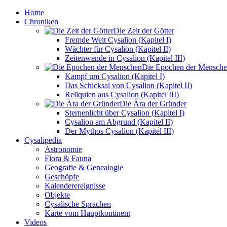
Home
Chroniken
Die Zeit der Götter
Fremde Welt Cysalion (Kapitel I)
Wächter für Cysalion (Kapitel II)
Zeitenwende in Cysalion (Kapitel III)
Die Epochen der Mensch
Kampf um Cysalion (Kapitel I)
Das Schicksal von Cysalion (Kapitel II)
Reliquien aus Cysalion (Kapitel III)
Die Ära der Gründer
Sternenlicht über Cysalion (Kapitel I)
Cysalion am Abgrund (Kapitel II)
Der Mythos Cysalion (Kapitel III)
Cysalipedia
Astronomie
Flora & Fauna
Geografie & Genealogie
Geschöpfe
Kalenderereignisse
Objekte
Cysalische Sprachen
Karte vom Hauptkontinent
Videos