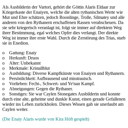
Als Ausbilderin der Vartori, gehört die Göttin Alaris Eldaar zur
Kriegerkaste der Enaiyen, welche die alten rythanischen Werte wie
Mut und Ehre schätzen, jedoch Boonlinge, Trolle, Silmatey und alle
anderen von den Rythanern erschaffenen Rassen verabscheuen. Da
sie sehr kriegerisch veranlagt ist, folgt sie immer auf direktem Weg
ihrer Bestimmung, egal welches Opfer dies verlangt. Der direkte
Weg ist immer ihre erste Wahl. Durch die Zerstörung des Trias, starb
sie in Enedion.
o Gattung: Enaiy
o Herkunft: Druos
o Alter: Unbekannt
o Merkmale: Kristallblut
o Ausbildung: Diverse Kampfkünste von Enaiyen und Rythanern.
o Persönlichkeit: Aufbrausend und misstrauisch.
o Vorlieben: Fecht-, Schwert- und Ye'nan Kampf.
o Abneigungen: Gegen die Rythaner.
o Sonstiges: Sie war Caylen Stonegates Ausbilderin und konnte
durch eine alte, geheime und dunkle Kunst, einen gerade Gefallenen
wieder ins Leben zurückholen. Dieses Wissen gab sie unerlaubt am
Caylen weiter.
(Die Enaiy Alaris wurde von Kira Höft gespielt)