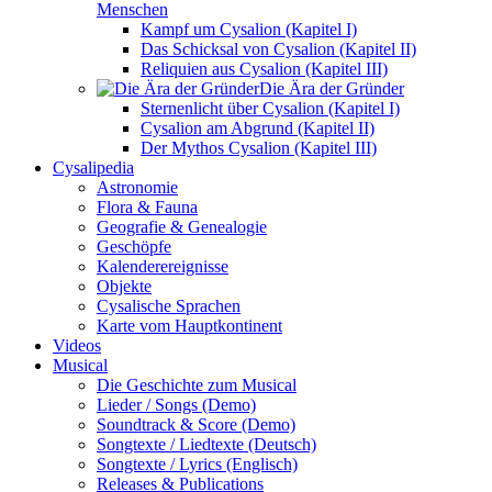
Menschen
Kampf um Cysalion (Kapitel I)
Das Schicksal von Cysalion (Kapitel II)
Reliquien aus Cysalion (Kapitel III)
Die Ära der Gründer
Sternenlicht über Cysalion (Kapitel I)
Cysalion am Abgrund (Kapitel II)
Der Mythos Cysalion (Kapitel III)
Cysalipedia
Astronomie
Flora & Fauna
Geografie & Genealogie
Geschöpfe
Kalenderereignisse
Objekte
Cysalische Sprachen
Karte vom Hauptkontinent
Videos
Musical
Die Geschichte zum Musical
Lieder / Songs (Demo)
Soundtrack & Score (Demo)
Songtexte / Liedtexte (Deutsch)
Songtexte / Lyrics (Englisch)
Releases & Publications