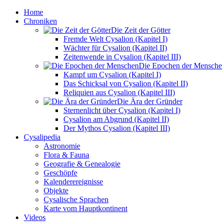
Home
Chroniken
Die Zeit der Götter
Fremde Welt Cysalion (Kapitel I)
Wächter für Cysalion (Kapitel II)
Zeitenwende in Cysalion (Kapitel III)
Die Epochen der Mensch
Kampf um Cysalion (Kapitel I)
Das Schicksal von Cysalion (Kapitel II)
Reliquien aus Cysalion (Kapitel III)
Die Ära der Gründer
Sternenlicht über Cysalion (Kapitel I)
Cysalion am Abgrund (Kapitel II)
Der Mythos Cysalion (Kapitel III)
Cysalipedia
Astronomie
Flora & Fauna
Geografie & Genealogie
Geschöpfe
Kalenderereignisse
Objekte
Cysalische Sprachen
Karte vom Hauptkontinent
Videos