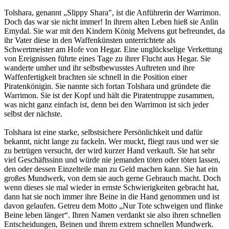
Tolshara, genannt „Slippy Shara", ist die Anführerin der Warrimon.
Doch das war sie nicht immer! In ihrem alten Leben hieß sie Anlin
Emydal. Sie war mit den Kindern König Melvens gut befreundet, da
ihr Vater diese in den Waffenkünsten unterrichtete als
Schwertmeister am Hofe von Hegar. Eine unglückselige Verkettung
von Ereignissen führte eines Tage zu ihrer Flucht aus Hegar. Sie
wanderte umher und ihr selbstbewusstes Auftreten und ihre
Waffenfertigkeit brachten sie schnell in die Position einer
Piratenkönigin. Sie nannte sich fortan Tolshara und gründete die
Warrimon. Sie ist der Kopf und hält die Piratentruppe zusammen,
was nicht ganz einfach ist, denn bei den Warrimon ist sich jeder
selbst der nächste.
Tolshara ist eine starke, selbstsichere Persönlichkeit und dafür
bekannt, nicht lange zu fackeln. Wer muckt, fliegt raus und wer sie
zu betrügen versucht, der wird kurzer Hand verkauft. Sie hat sehr
viel Geschäftssinn und würde nie jemanden töten oder töten lassen,
den oder dessen Einzelteile man zu Geld machen kann. Sie hat ein
großes Mundwerk, von dem sie auch gerne Gebrauch macht. Doch
wenn dieses sie mal wieder in ernste Schwierigkeiten gebracht hat,
dann hat sie noch immer ihre Beine in die Hand genommen und ist
davon gelaufen. Getreu dem Motto „Nur Tote schweigen und flinke
Beine leben länger“. Ihren Namen verdankt sie also ihren schnellen
Entscheidungen, Beinen und ihrem extrem schnellen Mundwerk.