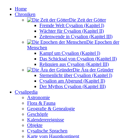
Home
Chroniken
Die Zeit der Götter
Fremde Welt Cysalion (Kapitel I)
Wächter für Cysalion (Kapitel II)
Zeitenwende in Cysalion (Kapitel III)
Die Epochen der
Menschen
Kampf um Cysalion (Kapitel I)
Das Schicksal von Cysalion (Kapitel II)
Reliquien aus Cysalion (Kapitel III)
Die Ära der Gründer
Sternenlicht über Cysalion (Kapitel I)
Cysalion am Abgrund (Kapitel II)
Der Mythos Cysalion (Kapitel III)
Cysalipedia
Astronomie
Flora & Fauna
Geografie & Genealogie
Geschöpfe
Kalenderereignisse
Objekte
Cysalische Sprachen
Karte vom Hauptkontinent