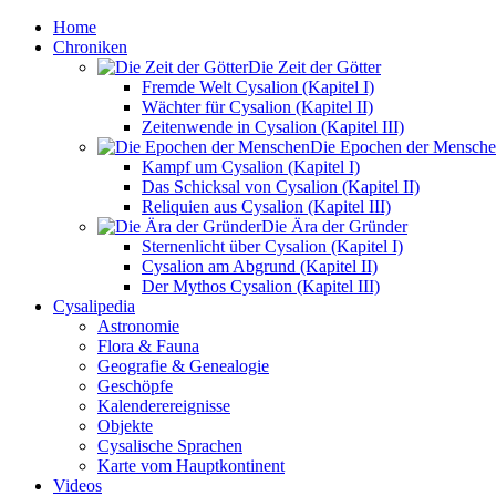
Home
Chroniken
Die Zeit der Götter
Fremde Welt Cysalion (Kapitel I)
Wächter für Cysalion (Kapitel II)
Zeitenwende in Cysalion (Kapitel III)
Die Epochen der Mensch
Kampf um Cysalion (Kapitel I)
Das Schicksal von Cysalion (Kapitel II)
Reliquien aus Cysalion (Kapitel III)
Die Ära der Gründer
Sternenlicht über Cysalion (Kapitel I)
Cysalion am Abgrund (Kapitel II)
Der Mythos Cysalion (Kapitel III)
Cysalipedia
Astronomie
Flora & Fauna
Geografie & Genealogie
Geschöpfe
Kalenderereignisse
Objekte
Cysalische Sprachen
Karte vom Hauptkontinent
Videos