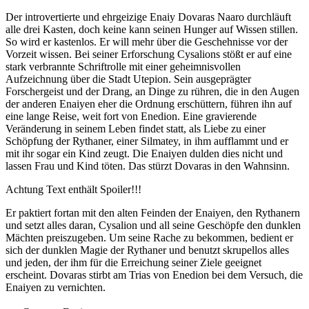
Der introvertierte und ehrgeizige Enaiy Dovaras Naaro durchläuft
alle drei Kasten, doch keine kann seinen Hunger auf Wissen stillen.
So wird er kastenlos. Er will mehr über die Geschehnisse vor der
Vorzeit wissen. Bei seiner Erforschung Cysalions stößt er auf eine
stark verbrannte Schriftrolle mit einer geheimnisvollen
Aufzeichnung über die Stadt Utepion. Sein ausgeprägter
Forschergeist und der Drang, an Dinge zu rühren, die in den Augen
der anderen Enaiyen eher die Ordnung erschüttern, führen ihn auf
eine lange Reise, weit fort von Enedion. Eine gravierende
Veränderung in seinem Leben findet statt, als Liebe zu einer
Schöpfung der Rythaner, einer Silmatey, in ihm aufflammt und er
mit ihr sogar ein Kind zeugt. Die Enaiyen dulden dies nicht und
lassen Frau und Kind töten. Das stürzt Dovaras in den Wahnsinn.
Achtung Text enthält Spoiler!!!
Er paktiert fortan mit den alten Feinden der Enaiyen, den Rythanern
und setzt alles daran, Cysalion und all seine Geschöpfe den dunklen
Mächten preiszugeben. Um seine Rache zu bekommen, bedient er
sich der dunklen Magie der Rythaner und benutzt skrupellos alles
und jeden, der ihm für die Erreichung seiner Ziele geeignet
erscheint. Dovaras stirbt am Trias von Enedion bei dem Versuch, die
Enaiyen zu vernichten.