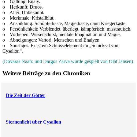
o Gattung: Enaiy.
o Herkunft: Druos.
o Alter: Unbekannt.
o Merkmale: Kristallblut.
o Ausbildung: Schöpferkaste, Magierkaste, dann Kriegerkaste.
o Persönlichkeit: Verblendet, überlegt, kämpferisch, misstrauisch.
o Vorlieben: Wissensdurst, mentale Imagination und Magie.
o Abneigungen: Vartori, Menschen und Enaiyen.
o Sonstiges: Er ist ein Schlüsselelement im „Schicksal von
Cysalion“.
(Dovaras Naaro und Dargos Zarva wurde gespielt von Olaf Jansen)
Weitere Beiträge zu den Chroniken
Die Zeit der Götter
Sternenlicht über Cysalion