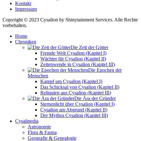
Kontakt
Impressum
Copyright © 2023 Cysalion by Shinytainment Services. Alle Rechte
vorbehalten.
Home
Chroniken
Die Zeit der Götter
Fremde Welt Cysalion (Kapitel I)
Wächter für Cysalion (Kapitel II)
Zeitenwende in Cysalion (Kapitel III)
Die Epochen der
Menschen
Kampf um Cysalion (Kapitel I)
Das Schicksal von Cysalion (Kapitel II)
Reliquien aus Cysalion (Kapitel III)
Die Ära der Gründer
Sternenlicht über Cysalion (Kapitel I)
Cysalion am Abgrund (Kapitel II)
Der Mythos Cysalion (Kapitel III)
Cysalipedia
Astronomie
Flora & Fauna
Geografie & Genealogie