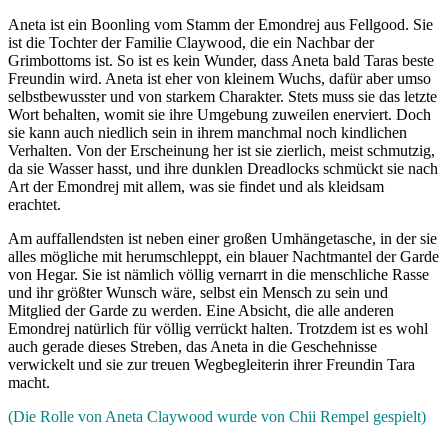
Aneta ist ein Boonling vom Stamm der Emondrej aus Fellgood. Sie
ist die Tochter der Familie Claywood, die ein Nachbar der
Grimbottoms ist. So ist es kein Wunder, dass Aneta bald Taras beste
Freundin wird. Aneta ist eher von kleinem Wuchs, dafür aber umso
selbstbewusster und von starkem Charakter. Stets muss sie das letzte
Wort behalten, womit sie ihre Umgebung zuweilen enerviert. Doch
sie kann auch niedlich sein in ihrem manchmal noch kindlichen
Verhalten. Von der Erscheinung her ist sie zierlich, meist schmutzig,
da sie Wasser hasst, und ihre dunklen Dreadlocks schmückt sie nach
Art der Emondrej mit allem, was sie findet und als kleidsam
erachtet.
Am auffallendsten ist neben einer großen Umhängetasche, in der sie
alles mögliche mit herumschleppt, ein blauer Nachtmantel der Garde
von Hegar. Sie ist nämlich völlig vernarrt in die menschliche Rasse
und ihr größter Wunsch wäre, selbst ein Mensch zu sein und
Mitglied der Garde zu werden. Eine Absicht, die alle anderen
Emondrej natürlich für völlig verrückt halten. Trotzdem ist es wohl
auch gerade dieses Streben, das Aneta in die Geschehnisse
verwickelt und sie zur treuen Wegbegleiterin ihrer Freundin Tara
macht.
(Die Rolle von Aneta Claywood wurde von Chii Rempel gespielt)