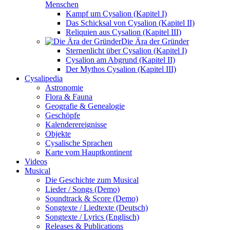
Menschen
Kampf um Cysalion (Kapitel I)
Das Schicksal von Cysalion (Kapitel II)
Reliquien aus Cysalion (Kapitel III)
Die Ära der Gründer
Sternenlicht über Cysalion (Kapitel I)
Cysalion am Abgrund (Kapitel II)
Der Mythos Cysalion (Kapitel III)
Cysalipedia
Astronomie
Flora & Fauna
Geografie & Genealogie
Geschöpfe
Kalenderereignisse
Objekte
Cysalische Sprachen
Karte vom Hauptkontinent
Videos
Musical
Die Geschichte zum Musical
Lieder / Songs (Demo)
Soundtrack & Score (Demo)
Songtexte / Liedtexte (Deutsch)
Songtexte / Lyrics (Englisch)
Releases & Publications