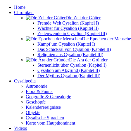
Home
Chroniken
Die Zeit der Götter
Fremde Welt Cysalion (Kapitel I)
Wächter für Cysalion (Kapitel II)
Zeitenwende in Cysalion (Kapitel III)
Die Epochen der Mensch
Kampf um Cysalion (Kapitel I)
Das Schicksal von Cysalion (Kapitel II)
Reliquien aus Cysalion (Kapitel III)
Die Ära der Gründer
Sternenlicht über Cysalion (Kapitel I)
Cysalion am Abgrund (Kapitel II)
Der Mythos Cysalion (Kapitel III)
Cysalipedia
Astronomie
Flora & Fauna
Geografie & Genealogie
Geschöpfe
Kalenderereignisse
Objekte
Cysalische Sprachen
Karte vom Hauptkontinent
Videos