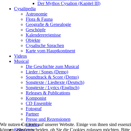
Der Mythos Cysalion (Kapitel III)
Cysalipedia
Astronomie
Flora & Fauna
Geografie & Genealogie
Geschöpfe
Kalenderereignisse
Objekte
Cysalische Sprachen
Karte vom Hauptkontinent
Videos
Musical
Die Geschichte zum Musical
Lieder / Songs (Demo)
Soundtrack & Score (Demo)
Songtexte / Liedtexte (Deutsch)
Songtexte / Lyrics (Englisch)
Releases & Publications
Komponist
CD Ensemble
Fotograf
Partner
Presse und Rezensionen
Credits
Wir nutzen Cookies auf unserer Website. Einige von ihnen sind essenzi
Charaktere
können selbst entscheiden, ob Sie die Cookies zulassen möchten. Bitte