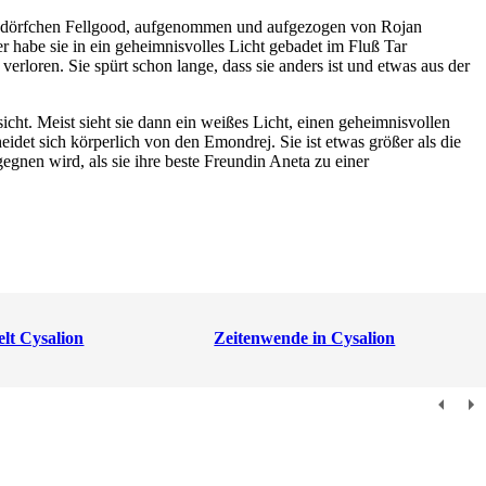
ussdörfchen Fellgood, aufgenommen und aufgezogen von Rojan
er habe sie in ein geheimnisvolles Licht gebadet im Fluß Tar
rloren. Sie spürt schon lange, dass sie anders ist und etwas aus der
cht. Meist sieht sie dann ein weißes Licht, einen geheimnisvollen
heidet sich körperlich von den Emondrej. Sie ist etwas größer als die
gnen wird, als sie ihre beste Freundin Aneta zu einer
lt Cysalion
Zeitenwende in Cysalion