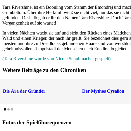
Tara Rivershine, ist ein Boonling vom Stamm der Emondrej und mach
Grimbottom. Über ihre Herkunft weiß sie nicht viel, nur das sie nicht
gefunden. Deshalb gab er ihr den Namen Tara Rivershine. Doch Tara sp
Vergangenheit auf sie wartet!
In vielen Nächten wacht sie auf und sieht den Rücken eines Mädchens,
Wald und einen Krieger, der nach ihr greift. Sie bezeichnet dies gern 
meisten und ihre zu Dreadlocks gebundenen Haare sind von weißblonder
geheimnisvollen Tempelstadt der Menschen nach Enedion begleitet.
(Tara Rivershine wurde von Nicole Schuhmacher gespielt)
Weitere Beiträge zu den Chroniken
Die Ära der Gründer
Der Mythos Cysalion
Fotos der Spielfilmsequenzen