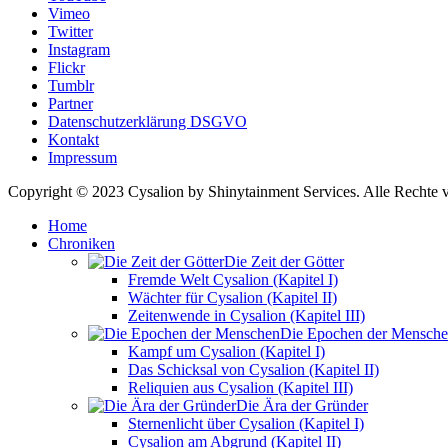
Vimeo
Twitter
Instagram
Flickr
Tumblr
Partner
Datenschutzerklärung DSGVO
Kontakt
Impressum
Copyright © 2023 Cysalion by Shinytainment Services. Alle Rechte v
Home
Chroniken
Die Zeit der Götter
Fremde Welt Cysalion (Kapitel I)
Wächter für Cysalion (Kapitel II)
Zeitenwende in Cysalion (Kapitel III)
Die Epochen der Mensch
Kampf um Cysalion (Kapitel I)
Das Schicksal von Cysalion (Kapitel II)
Reliquien aus Cysalion (Kapitel III)
Die Ära der Gründer
Sternenlicht über Cysalion (Kapitel I)
Cysalion am Abgrund (Kapitel II)