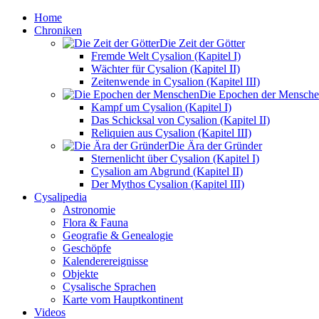
Home
Chroniken
Die Zeit der Götter
Fremde Welt Cysalion (Kapitel I)
Wächter für Cysalion (Kapitel II)
Zeitenwende in Cysalion (Kapitel III)
Die Epochen der Mensch
Kampf um Cysalion (Kapitel I)
Das Schicksal von Cysalion (Kapitel II)
Reliquien aus Cysalion (Kapitel III)
Die Ära der Gründer
Sternenlicht über Cysalion (Kapitel I)
Cysalion am Abgrund (Kapitel II)
Der Mythos Cysalion (Kapitel III)
Cysalipedia
Astronomie
Flora & Fauna
Geografie & Genealogie
Geschöpfe
Kalenderereignisse
Objekte
Cysalische Sprachen
Karte vom Hauptkontinent
Videos