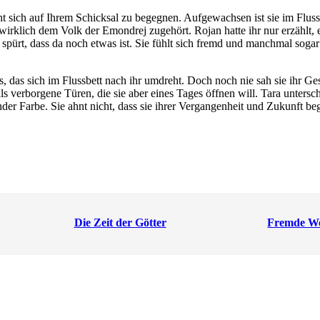
t sich auf Ihrem Schicksal zu begegnen. Aufgewachsen ist sie im Fl
 wirklich dem Volk der Emondrej zugehört. Rojan hatte ihr nur erzählt, 
ürt, dass da noch etwas ist. Sie fühlt sich fremd und manchmal sogar ve
 das sich im Flussbett nach ihr umdreht. Doch noch nie sah sie ihr Gesi
als verborgene Türen, die sie aber eines Tages öffnen will. Tara untersc
 Farbe. Sie ahnt nicht, dass sie ihrer Vergangenheit und Zukunft bege
Die Zeit der Götter
Fremde We