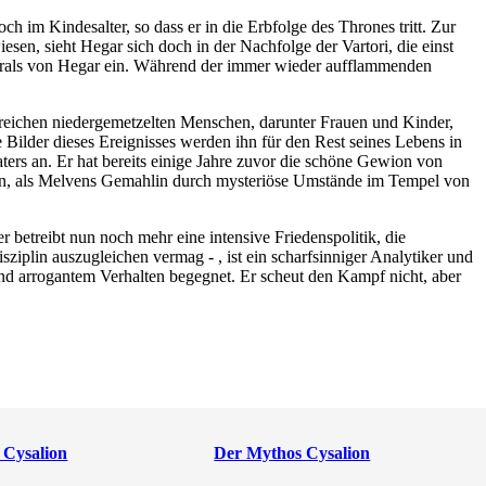
 im Kindesalter, so dass er in die Erbfolge des Thrones tritt. Zur
sen, sieht Hegar sich doch in der Nachfolge der Vartori, die einst
enerals von Hegar ein. Während der immer wieder aufflammenden
hlreichen niedergemetzelten Menschen, darunter Frauen und Kinder,
 Bilder dieses Ereignisses werden ihn für den Rest seines Lebens in
ters an. Er hat bereits einige Jahre zuvor die schöne Gewion von
hren, als Melvens Gemahlin durch mysteriöse Umstände im Tempel von
 betreibt nun noch mehr eine intensive Friedenspolitik, die
sziplin auszugleichen vermag - , ist ein scharfsinniger Analytiker und
nd arrogantem Verhalten begegnet. Er scheut den Kampf nicht, aber
Cysalion
Der Mythos Cysalion