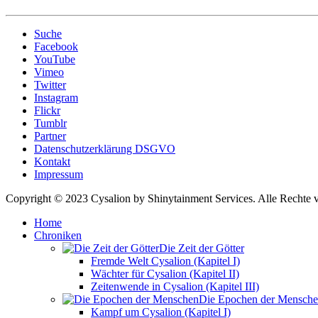
Suche
Facebook
YouTube
Vimeo
Twitter
Instagram
Flickr
Tumblr
Partner
Datenschutzerklärung DSGVO
Kontakt
Impressum
Copyright © 2023 Cysalion by Shinytainment Services. Alle Rechte v
Home
Chroniken
Die Zeit der Götter
Fremde Welt Cysalion (Kapitel I)
Wächter für Cysalion (Kapitel II)
Zeitenwende in Cysalion (Kapitel III)
Die Epochen der Mensch
Kampf um Cysalion (Kapitel I)