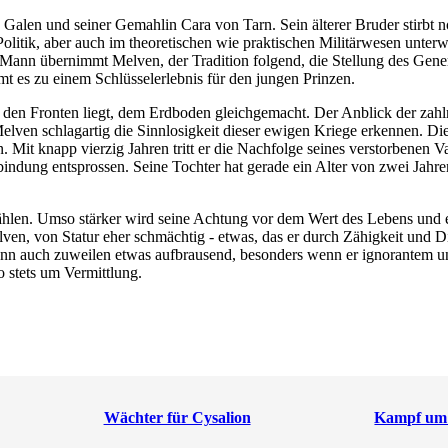
alen und seiner Gemahlin Cara von Tarn. Sein älterer Bruder stirbt noch
litik, aber auch im theoretischen wie praktischen Militärwesen unterwie
er Mann übernimmt Melven, der Tradition folgend, die Stellung des G
 es zu einem Schlüsselerlebnis für den jungen Prinzen.
en den Fronten liegt, dem Erdboden gleichgemacht. Der Anblick der za
lven schlagartig die Sinnlosigkeit dieser ewigen Kriege erkennen. Die
Mit knapp vierzig Jahren tritt er die Nachfolge seines verstorbenen Va
bindung entsprossen. Seine Tochter hat gerade ein Alter von zwei Ja
ählen. Umso stärker wird seine Achtung vor dem Wert des Lebens und er
lven, von Statur eher schmächtig - etwas, das er durch Zähigkeit und Di
enn auch zuweilen etwas aufbrausend, besonders wenn er ignorantem u
 stets um Vermittlung.
Wächter für Cysalion
Kampf um 