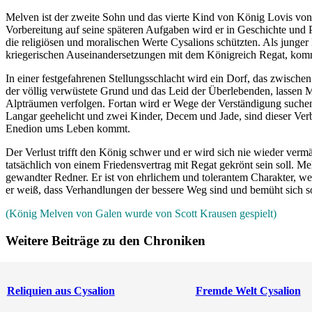
Melven ist der zweite Sohn und das vierte Kind von König Lovis von G
Vorbereitung auf seine späteren Aufgaben wird er in Geschichte und Po
die religiösen und moralischen Werte Cysalions schützten. Als jung
kriegerischen Auseinandersetzungen mit dem Königreich Regat, kommt
In einer festgefahrenen Stellungsschlacht wird ein Dorf, das zwisch
der völlig verwüstete Grund und das Leid der Überlebenden, lassen Me
Alpträumen verfolgen. Fortan wird er Wege der Verständigung suchen. 
Langar geehelicht und zwei Kinder, Decem und Jade, sind dieser Ver
Enedion ums Leben kommt.
Der Verlust trifft den König schwer und er wird sich nie wieder verm
tatsächlich von einem Friedensvertrag mit Regat gekrönt sein soll. Me
gewandter Redner. Er ist von ehrlichem und tolerantem Charakter, w
er weiß, dass Verhandlungen der bessere Weg sind und bemüht sich so
(König Melven von Galen wurde von Scott Krausen gespielt)
Weitere Beiträge zu den Chroniken
Reliquien aus Cysalion
Fremde Welt Cysalion