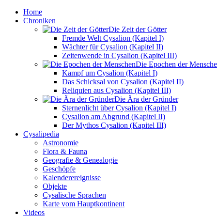
Home
Chroniken
Die Zeit der Götter
Fremde Welt Cysalion (Kapitel I)
Wächter für Cysalion (Kapitel II)
Zeitenwende in Cysalion (Kapitel III)
Die Epochen der Mensch
Kampf um Cysalion (Kapitel I)
Das Schicksal von Cysalion (Kapitel II)
Reliquien aus Cysalion (Kapitel III)
Die Ära der Gründer
Sternenlicht über Cysalion (Kapitel I)
Cysalion am Abgrund (Kapitel II)
Der Mythos Cysalion (Kapitel III)
Cysalipedia
Astronomie
Flora & Fauna
Geografie & Genealogie
Geschöpfe
Kalenderereignisse
Objekte
Cysalische Sprachen
Karte vom Hauptkontinent
Videos