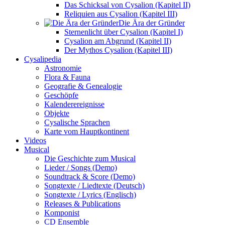
Das Schicksal von Cysalion (Kapitel II)
Reliquien aus Cysalion (Kapitel III)
Die Ära der Gründer
Sternenlicht über Cysalion (Kapitel I)
Cysalion am Abgrund (Kapitel II)
Der Mythos Cysalion (Kapitel III)
Cysalipedia
Astronomie
Flora & Fauna
Geografie & Genealogie
Geschöpfe
Kalenderereignisse
Objekte
Cysalische Sprachen
Karte vom Hauptkontinent
Videos
Musical
Die Geschichte zum Musical
Lieder / Songs (Demo)
Soundtrack & Score (Demo)
Songtexte / Liedtexte (Deutsch)
Songtexte / Lyrics (Englisch)
Releases & Publications
Komponist
CD Ensemble