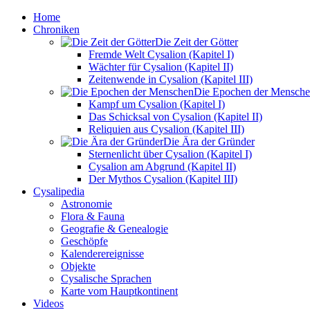
Home
Chroniken
Die Zeit der Götter
Fremde Welt Cysalion (Kapitel I)
Wächter für Cysalion (Kapitel II)
Zeitenwende in Cysalion (Kapitel III)
Die Epochen der Mensch
Kampf um Cysalion (Kapitel I)
Das Schicksal von Cysalion (Kapitel II)
Reliquien aus Cysalion (Kapitel III)
Die Ära der Gründer
Sternenlicht über Cysalion (Kapitel I)
Cysalion am Abgrund (Kapitel II)
Der Mythos Cysalion (Kapitel III)
Cysalipedia
Astronomie
Flora & Fauna
Geografie & Genealogie
Geschöpfe
Kalenderereignisse
Objekte
Cysalische Sprachen
Karte vom Hauptkontinent
Videos