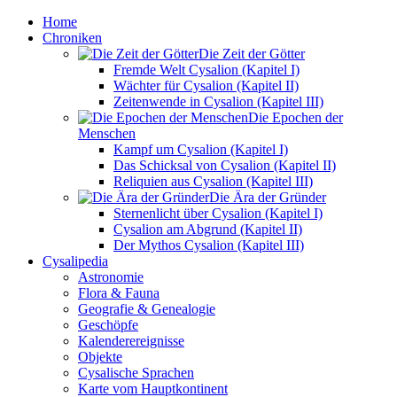
Home
Chroniken
Die Zeit der Götter
Fremde Welt Cysalion (Kapitel I)
Wächter für Cysalion (Kapitel II)
Zeitenwende in Cysalion (Kapitel III)
Die Epochen der
Menschen
Kampf um Cysalion (Kapitel I)
Das Schicksal von Cysalion (Kapitel II)
Reliquien aus Cysalion (Kapitel III)
Die Ära der Gründer
Sternenlicht über Cysalion (Kapitel I)
Cysalion am Abgrund (Kapitel II)
Der Mythos Cysalion (Kapitel III)
Cysalipedia
Astronomie
Flora & Fauna
Geografie & Genealogie
Geschöpfe
Kalenderereignisse
Objekte
Cysalische Sprachen
Karte vom Hauptkontinent