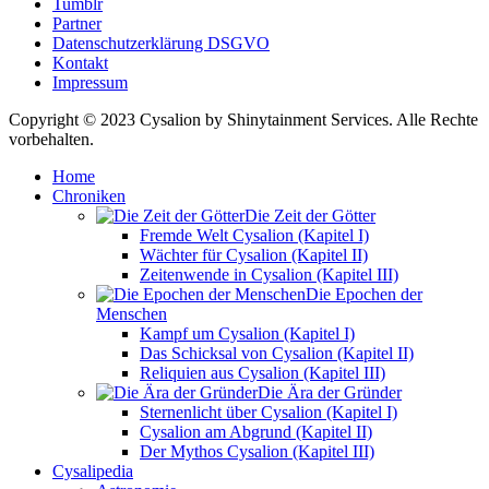
Tumblr
Partner
Datenschutzerklärung DSGVO
Kontakt
Impressum
Copyright © 2023 Cysalion by Shinytainment Services. Alle Rechte
vorbehalten.
Home
Chroniken
Die Zeit der Götter
Fremde Welt Cysalion (Kapitel I)
Wächter für Cysalion (Kapitel II)
Zeitenwende in Cysalion (Kapitel III)
Die Epochen der
Menschen
Kampf um Cysalion (Kapitel I)
Das Schicksal von Cysalion (Kapitel II)
Reliquien aus Cysalion (Kapitel III)
Die Ära der Gründer
Sternenlicht über Cysalion (Kapitel I)
Cysalion am Abgrund (Kapitel II)
Der Mythos Cysalion (Kapitel III)
Cysalipedia