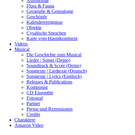
Astronomie
Flora & Fauna
Geografie & Genealogie
Geschöpfe
Kalenderereignisse
Objekte
Cysalische Sprachen
Karte vom Hauptkontinent
Videos
Musical
Die Geschichte zum Musical
Lieder / Songs (Demo)
Soundtrack & Score (Demo)
Songtexte / Liedtexte (Deutsch)
Songtexte / Lyrics (Englisch)
Releases & Publications
Komponist
CD Ensemble
Fotograf
Partner
Presse und Rezensionen
Credits
Charaktere
Amazon Video