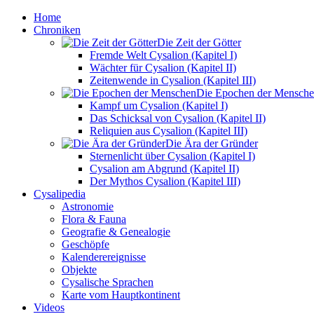
Home
Chroniken
Die Zeit der Götter
Fremde Welt Cysalion (Kapitel I)
Wächter für Cysalion (Kapitel II)
Zeitenwende in Cysalion (Kapitel III)
Die Epochen der Mensch
Kampf um Cysalion (Kapitel I)
Das Schicksal von Cysalion (Kapitel II)
Reliquien aus Cysalion (Kapitel III)
Die Ära der Gründer
Sternenlicht über Cysalion (Kapitel I)
Cysalion am Abgrund (Kapitel II)
Der Mythos Cysalion (Kapitel III)
Cysalipedia
Astronomie
Flora & Fauna
Geografie & Genealogie
Geschöpfe
Kalenderereignisse
Objekte
Cysalische Sprachen
Karte vom Hauptkontinent
Videos