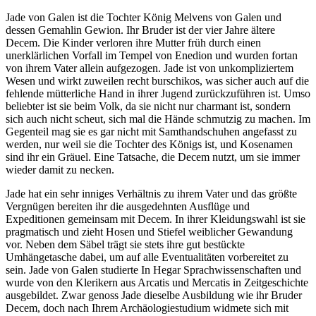
Jade von Galen ist die Tochter König Melvens von Galen und
dessen Gemahlin Gewion. Ihr Bruder ist der vier Jahre ältere
Decem. Die Kinder verloren ihre Mutter früh durch einen
unerklärlichen Vorfall im Tempel von Enedion und wurden fortan
von ihrem Vater allein aufgezogen. Jade ist von unkompliziertem
Wesen und wirkt zuweilen recht burschikos, was sicher auch auf die
fehlende mütterliche Hand in ihrer Jugend zurückzuführen ist. Umso
beliebter ist sie beim Volk, da sie nicht nur charmant ist, sondern
sich auch nicht scheut, sich mal die Hände schmutzig zu machen. Im
Gegenteil mag sie es gar nicht mit Samthandschuhen angefasst zu
werden, nur weil sie die Tochter des Königs ist, und Kosenamen
sind ihr ein Gräuel. Eine Tatsache, die Decem nutzt, um sie immer
wieder damit zu necken.
Jade hat ein sehr inniges Verhältnis zu ihrem Vater und das größte
Vergnügen bereiten ihr die ausgedehnten Ausflüge und
Expeditionen gemeinsam mit Decem. In ihrer Kleidungswahl ist sie
pragmatisch und zieht Hosen und Stiefel weiblicher Gewandung
vor. Neben dem Säbel trägt sie stets ihre gut bestückte
Umhängetasche dabei, um auf alle Eventualitäten vorbereitet zu
sein. Jade von Galen studierte In Hegar Sprachwissenschaften und
wurde von den Klerikern aus Arcatis und Mercatis in Zeitgeschichte
ausgebildet. Zwar genoss Jade dieselbe Ausbildung wie ihr Bruder
Decem, doch nach Ihrem Archäologiestudium widmete sich mit