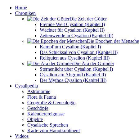
Home
Chroniken
Die Zeit der Götter
Fremde Welt Cysalion (Kapitel I)
Wächter für Cysalion (Kapitel II)
Zeitenwende in Cysalion (Kapitel III)
Die Epochen der Mensch
Kampf um Cysalion (Kapitel I)
Das Schicksal von Cysalion (Kapitel II)
Reliquien aus Cysalion (Kapitel III)
Die Ära der Gründer
Sternenlicht über Cysalion (Kapitel I)
Cysalion am Abgrund (Kapitel II)
Der Mythos Cysalion (Kapitel III)
Cysalipedia
Astronomie
Flora & Fauna
Geografie & Genealogie
Geschöpfe
Kalenderereignisse
Objekte
Cysalische Sprachen
Karte vom Hauptkontinent
Videos