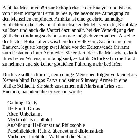
Ambika Meelar gehört zur Schöpferkaste der Enaiyen und ist eine
von tiefem Mitgefühl erfüllte Seele, die besondere Zuneigung zu
den Menschen empfindet. Ambika ist eine gelehrte, anmutige
Schlichterin, die stets mit diplomatischen Mitteln versucht, Konflikte
zu lösen und auch die Vartori dazu anhält, bei der Verteidigung der
göttlichen Ordnung so behutsam wie möglich vorzugehen. Als eine
der letzten Botschafter zwischen dem Volk von Cysalion und den
Enaiyen, legt sie knapp zwei Jahre vor der Zeitenwende ihr Amt
zum Erstaunen ihrer Art nieder. Sie erklärt, dass die Menschen, dank
ihres freien Willens, nun fähig sind, selbst ihr Schicksal in die Hand
zu nehmen und sie keiner göttlichen Führung mehr bedürfen.
Doch sie sollt sich irren, denn einige Menschen folgen verkleidet als
Xetaren blind Dargos Zarva und seiner Silmatey-Armee in eine
blutige Schlacht. Sie starb zusammen mit Alaris am Trias von
Enedion, nachdem dieser zerstört wurde.
Gattung: Enaiy
Herkunft: Druos
Alter: Unbekannt
Merkmale: Kristallblut
Ausbildung: Heilkunst und Philosophie
Persönlichkeit: Ruhig, überlegt und diplomatisch.
Vorlieben: Liebt den Wald und die Natur.