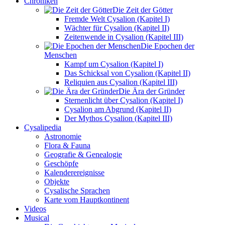
Chroniken
Die Zeit der Götter
Fremde Welt Cysalion (Kapitel I)
Wächter für Cysalion (Kapitel II)
Zeitenwende in Cysalion (Kapitel III)
Die Epochen der
Menschen
Kampf um Cysalion (Kapitel I)
Das Schicksal von Cysalion (Kapitel II)
Reliquien aus Cysalion (Kapitel III)
Die Ära der Gründer
Sternenlicht über Cysalion (Kapitel I)
Cysalion am Abgrund (Kapitel II)
Der Mythos Cysalion (Kapitel III)
Cysalipedia
Astronomie
Flora & Fauna
Geografie & Genealogie
Geschöpfe
Kalenderereignisse
Objekte
Cysalische Sprachen
Karte vom Hauptkontinent
Videos
Musical